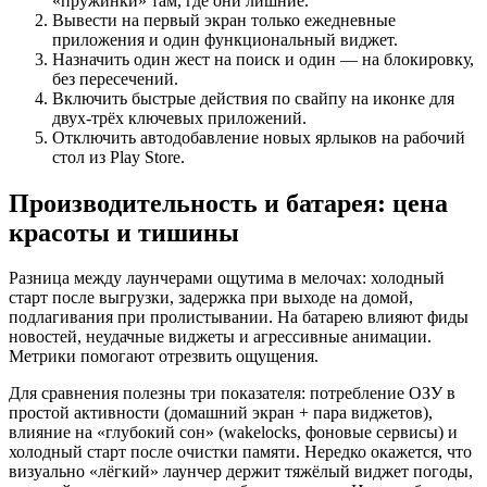
«пружинки» там, где они лишние.
Вывести на первый экран только ежедневные
приложения и один функциональный виджет.
Назначить один жест на поиск и один — на блокировку,
без пересечений.
Включить быстрые действия по свайпу на иконке для
двух‑трёх ключевых приложений.
Отключить автодобавление новых ярлыков на рабочий
стол из Play Store.
Производительность и батарея: цена
красоты и тишины
Разница между лаунчерами ощутима в мелочах: холодный
старт после выгрузки, задержка при выходе на домой,
подлагивания при пролистывании. На батарею влияют фиды
новостей, неудачные виджеты и агрессивные анимации.
Метрики помогают отрезвить ощущения.
Для сравнения полезны три показателя: потребление ОЗУ в
простой активности (домашний экран + пара виджетов),
влияние на «глубокий сон» (wakelocks, фоновые сервисы) и
холодный старт после очистки памяти. Нередко окажется, что
визуально «лёгкий» лаунчер держит тяжёлый виджет погоды,