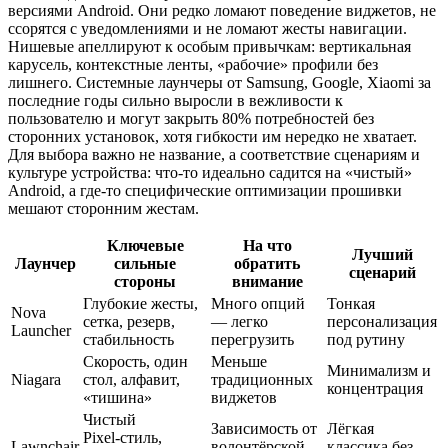
версиями Android. Они редко ломают поведение виджетов, не
ссорятся с уведомлениями и не ломают жесты навигации.
Нишевые апеллируют к особым привычкам: вертикальная
карусель, контекстные ленты, «рабочие» профили без
лишнего. Системные лаунчеры от Samsung, Google, Xiaomi за
последние годы сильно выросли в вежливости к
пользователю и могут закрыть 80% потребностей без
сторонних установок, хотя гибкости им нередко не хватает.
Для выбора важно не название, а соответствие сценариям и
культуре устройства: что-то идеально садится на «чистый»
Android, а где-то специфические оптимизации прошивки
мешают сторонним жестам.
Ключевые
На что
Лучший
Лаунчер
сильные
обратить
сценарий
стороны
внимание
Глубокие жесты,
Много опций
Тонкая
Nova
сетка, резерв,
— легко
персонализация
Launcher
стабильность
перегрузить
под рутину
Скорость, один
Меньше
Минимализм и
Niagara
стол, алфавит,
традиционных
концентрация
«тишина»
виджетов
Чистый
Зависимость от
Лёгкая
Pixel‑стиль,
Lawnchair
волонтёрской
классика без