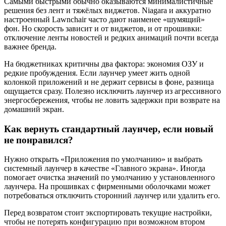
Самыми быстрыми обычно оказываются минималистичные
решения без лент и тяжёлых виджетов. Niagara и аккуратно
настроенный Lawnchair часто дают наименее «шумящий»
фон. Но скорость зависит и от виджетов, и от прошивки:
отключение ленты новостей и редких анимаций почти всегда
важнее бренда.
На бюджетниках критичны два фактора: экономия ОЗУ и
редкие пробуждения. Если лаунчер умеет жить одной
колонкой приложений и не держит сервисы в фоне, разница
ощущается сразу. Полезно исключить лаунчер из агрессивного
энергосбережения, чтобы не ловить задержки при возврате на
домашний экран.
Как вернуть стандартный лаунчер, если новый
не понравился?
Нужно открыть «Приложения по умолчанию» и выбрать
системный лаунчер в качестве «Главного экрана». Иногда
помогает очистка значений по умолчанию у установленного
лаунчера. На прошивках с фирменными оболочками может
потребоваться отключить сторонний лаунчер или удалить его.
Перед возвратом стоит экспортировать текущие настройки,
чтобы не потерять конфигурацию при возможном втором