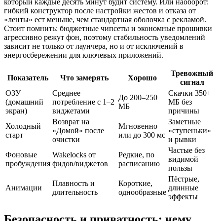
который каждые десять минут будит систему. Или наоборот:
гибкий конструктор после настройки жестов и отказа от
«ленты» ест меньше, чем стандартная оболочка с рекламой.
Стоит помнить: бюджетные чипсеты и экономные прошивки
агрессивно режут фон, поэтому стабильность уведомлений
зависит не только от лаунчера, но и от исключений в
энергосбережении для ключевых приложений.
Тревожный
Показатель
Что замерять
Хорошо
сигнал
ОЗУ
Среднее
Скачки 350+
До 200–250
(домашний
потребление с 1–2
МБ без
МБ
экран)
виджетами
причины
Возврат на
Заметные
Холодный
Мгновенно
«Домой» после
«ступеньки»
старт
или до 300 мс
очистки
и рывки
Частые без
Фоновые
Wakelocks от
Редкие, по
видимой
пробуждения
фидов/виджетов
расписанию
пользы
Пёстрые,
Плавность и
Короткие,
Анимации
длинные
длительность
однообразные
эффекты
Безопасность и приватность: чему