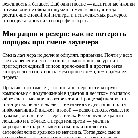
вежливость к батарее. Ещё один нюанс — адаптивные иконки
и темы: они не обязаны шуметь и мельтешить; иногда
достаточно спокойной палитры и неизменяемых размеров,
чтобы рука запомнила географию экрана.
Миграция и резерв: как не потерять
порядок при смене лаунчера
Смена лаунчера не должна обнулять привычки. Почти у всех
зрелых решений есть экспорт и импорт конфигурации;
пригодится единый список приложений и простая сетка,
которую легко повторить. Чем проще схема, тем надёжнее
переезд.
Практика показывает, что попытка перенести хитрую
компоновку с полудюжиной виджетов и десятком подпапок
обречена на мелкие несоответствия. Проще зафиксировать
принципы: первый экран — ежедневные действия и один
информативный виджет; второй — редко используемые, но
нужные; остальное — через поиск. Резерв лучше хранить
локально и в облаке, а перед импортом — удалить
«призраков» старых пакетов иконок и отключить
автодобавление ярлыков из магазина. Тогда даже смена
философии — с гибкого конструктора на минимализм —