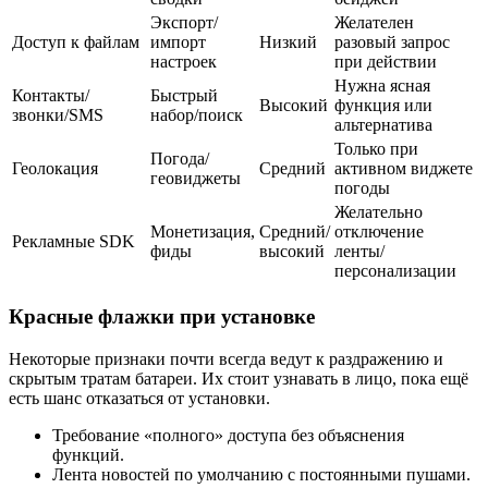
Экспорт/
Желателен
Доступ к файлам
импорт
Низкий
разовый запрос
настроек
при действии
Нужна ясная
Контакты/
Быстрый
Высокий
функция или
звонки/SMS
набор/поиск
альтернатива
Только при
Погода/
Геолокация
Средний
активном виджете
геовиджеты
погоды
Желательно
Монетизация,
Средний/
отключение
Рекламные SDK
фиды
высокий
ленты/
персонализации
Красные флажки при установке
Некоторые признаки почти всегда ведут к раздражению и
скрытым тратам батареи. Их стоит узнавать в лицо, пока ещё
есть шанс отказаться от установки.
Требование «полного» доступа без объяснения
функций.
Лента новостей по умолчанию с постоянными пушами.