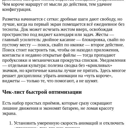
Чем короче маршрут от мысли до действия, тем удачнее
конфигурация.
Разметка начинается с сетки: дробные шаги дают свободу, но
лучше, когда на первый экран помещается всё ежедневное без
тесноты. Док может исчезать жестом вверх, освобождая
пространство под виджет календаря или задач. Жесты —
главный усилитель: двойное касание — блокировка, свайп по
пустому месту — поиск, свайп по иконке — второе действие.
Поиск стоит настроить так, чтобы он находил приложения,
контакты и недавно открытые файлы — тогда пропадают
пробуксовки и механическая прокрутка списков. Уведомления
— отдельная культура: полезна сводка без «крикливых»
значков, но критичные каналы лучше не прятать. Здесь многое
решает дисциплина: убрать анимации на «чуть короче»,
виджеты — только те, что помогают, а не шумят.
Чек‑лист быстрой оптимизации
Есть набор простых приёмов, которые сразу сокращают
лишние движения и экономят батарею, не ломая красоту
экрана.
Установить умеренную скорость анимаций и отключить