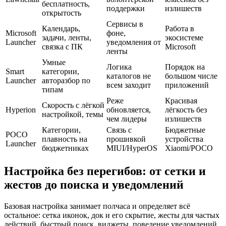
бесплатность,
поддержки
излишеств
открытость
Сервисы в
Календарь,
Работа в
Microsoft
фоне,
задачи, ленты,
экосистеме
Launcher
уведомления от
связка с ПК
Microsoft
ленты
Умные
Логика
Порядок на
Smart
категории,
каталогов не
большом числе
Launcher
авторазбор по
всем заходит
приложений
типам
Реже
Красивая
Скорость с лёгкой
Hyperion
обновляется,
лёгкость без
настройкой, темы
чем лидеры
излишеств
Категории,
Связь с
Бюджетные
POCO
плавность на
прошивкой
устройства
Launcher
бюджетниках
MIUI/HyperOS
Xiaomi/POCO
Настройка без перегибов: от сетки и
жестов до поиска и уведомлений
Базовая настройка занимает полчаса и определяет всё
остальное: сетка иконок, док и его скрытие, жесты для частых
действий, быстрый поиск, виджеты, поведение уведомлений.