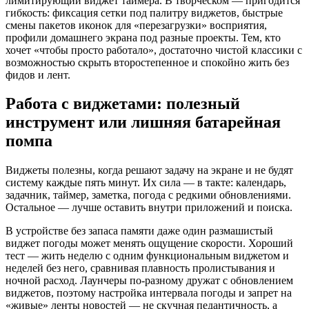
лимитирующий виджет таймера. В творческом — пригодится
гибкость: фиксация сетки под палитру виджетов, быстрые
смены пакетов иконок для «перезагрузки» восприятия,
профили домашнего экрана под разные проекты. Тем, кто
хочет «чтобы просто работало», достаточно чистой классики с
возможностью скрыть второстепенное и спокойно жить без
фидов и лент.
Работа с виджетами: полезный
инструмент или лишняя батарейная
помпа
Виджеты полезны, когда решают задачу на экране и не будят
систему каждые пять минут. Их сила — в такте: календарь,
задачник, таймер, заметка, погода с редкими обновлениями.
Остальное — лучше оставить внутри приложений и поиска.
В устройстве без запаса памяти даже один размашистый
виджет погоды может менять ощущение скорости. Хороший
тест — жить неделю с одним функциональным виджетом и
неделей без него, сравнивая плавность пролистывания и
ночной расход. Лаунчеры по‑разному дружат с обновлением
виджетов, поэтому настройка интервала погоды и запрет на
«живые» ленты новостей — не скучная педантичность, а