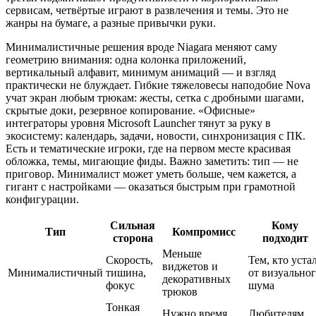
сервисам, четвёртые играют в развлечения и темы. Это не
жанры на бумаге, а разные привычки руки.
Минималистичные решения вроде Niagara меняют саму
геометрию внимания: одна колонка приложений,
вертикальный алфавит, минимум анимаций — и взгляд
практически не блуждает. Гибкие тяжеловесы наподобие Nova
учат экран любым трюкам: жесты, сетка с дробными шагами,
скрытые доки, резервное копирование. «Офисные»
интеграторы уровня Microsoft Launcher тянут за руку в
экосистему: календарь, задачи, новости, синхронизация с ПК.
Есть и тематические игроки, где на первом месте красивая
обложка, темы, мигающие фиды. Важно заметить: тип — не
приговор. Минималист может уметь больше, чем кажется, а
гигант с настройками — оказаться быстрым при грамотной
конфигурации.
Сильная
Кому
Тип
Компромисс
сторона
подходит
Меньше
Скорость,
Тем, кто уста
виджетов и
Минималистичный
тишина,
от визуально
декоративных
фокус
шума
трюков
Тонкая
Нужно время,
Любителям