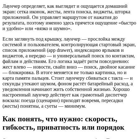
Лаунчер определяет, как выглядит и ощущается домашний
экран: сетка иконок, жесты, лента поиска, виджеты, шторка
приложений. Он управляет маршрутом от нажатия до
результата, поэтому именно здесь прячется ощущение «быстро
и удобно» или «вязко и шумно».
Если заглянуть под крышку, лаунчер — прослойка между
системой и пользователем, контролирующая стартовый экран,
список приложений (app drawer), индексацию ярлыков и
виджетов, а нередко — и универсальный поиск по контактам,
файлам и действиям. Его логика задаёт ритм повседневию:
жест влево — новости, свайп вниз — поиск, двойное касание
— блокировка. В итоге меняется не только картинка, но и
карта памяти пальцев. Стоит лаунчеру сбиваться с такта — и
секунды утекают шумом, фоном растёт батарейный расход, а
уведомления начинают жить собственной жизнью. Хорошо
настроенный лаунчер действует как грамотный диспетчер
вокзала: поезда (сценарии) приходят вовремя, пересадки
(жесты) понятны, а суеты — минимум.
Как понять, что нужно: скорость,
гибкость, приватность или порядок