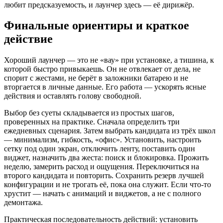
любит предсказуемость, и лаунчер здесь — её дирижёр.
Финальные ориентиры и краткое
действие
Хороший лаунчер — это не «вау» при установке, а тишина, к
которой быстро привыкаешь. Он не отвлекает от дела, не
спорит с жестами, не берёт в заложники батарею и не
вторгается в личные данные. Его работа — ускорять ясные
действия и оставлять голову свободной.
Выбор без суеты складывается из простых шагов,
проверенных на практике. Сначала определить три
ежедневных сценария. Затем выбрать кандидата из трёх школ
— минимализм, гибкость, «офис». Установить, настроить
сетку под один экран, отключить ленту, поставить один
виджет, назначить два жеста: поиск и блокировка. Прожить
неделю, замерить расход и ощущения. Переключиться на
второго кандидата и повторить. Сохранить резерв лучшей
конфигурации и не трогать её, пока она служит. Если что‑то
хрустит — начать с анимаций и виджетов, а не с полного
демонтажа.
Практическая последовательность действий: установить