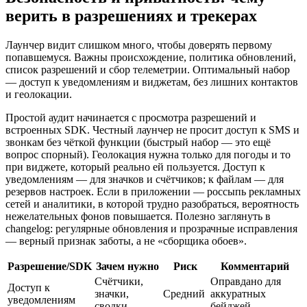
верить в разрешениях и трекерах
Лаунчер видит слишком много, чтобы доверять первому
попавшемуся. Важны происхождение, политика обновлений,
список разрешений и сбор телеметрии. Оптимальный набор
— доступ к уведомлениям и виджетам, без лишних контактов
и геолокации.
Простой аудит начинается с просмотра разрешений и
встроенных SDK. Честный лаунчер не просит доступ к SMS и
звонкам без чёткой функции (быстрый набор — это ещё
вопрос спорный). Геолокация нужна только для погоды и то
при виджете, который реально ей пользуется. Доступ к
уведомлениям — для значков и счётчиков; к файлам — для
резервов настроек. Если в приложении — россыпь рекламных
сетей и аналитики, в которой трудно разобраться, вероятность
нежелательных фонов повышается. Полезно заглянуть в
changelog: регулярные обновления и прозрачные исправления
— верный признак заботы, а не «сборщика обоев».
Разрешение/SDK
Зачем нужно
Риск
Комментарий
Счётчики,
Оправдано для
Доступ к
значки,
Средний
аккуратных
уведомлениям
сводки
бейджей