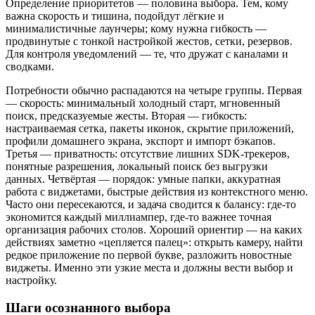
Определение приоритетов — половина выбора. Тем, кому
важна скорость и тишина, подойдут лёгкие и
минималистичные лаунчеры; кому нужна гибкость —
продвинутые с тонкой настройкой жестов, сетки, резервов.
Для контроля уведомлений — те, что дружат с каналами и
сводками.
Потребности обычно распадаются на четыре группы. Первая
— скорость: минимальный холодный старт, мгновенный
поиск, предсказуемые жесты. Вторая — гибкость:
настраиваемая сетка, пакеты иконок, скрытие приложений,
профили домашнего экрана, экспорт и импорт бэкапов.
Третья — приватность: отсутствие лишних SDK‑трекеров,
понятные разрешения, локальный поиск без выгрузки
данных. Четвёртая — порядок: умные папки, аккуратная
работа с виджетами, быстрые действия из контекстного меню.
Часто они пересекаются, и задача сводится к балансу: где-то
экономится каждый миллиампер, где-то важнее точная
организация рабочих столов. Хороший ориентир — на каких
действиях заметно «цепляется палец»: открыть камеру, найти
редкое приложение по первой букве, разложить новостные
виджеты. Именно эти узкие места и должны вести выбор и
настройку.
Шаги осознанного выбора