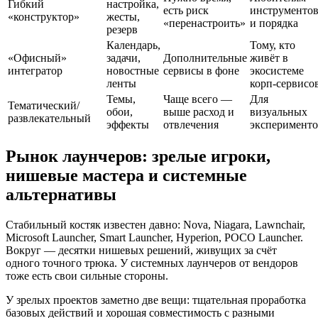
Гибкий
настройка,
есть риск
инструменто
«конструктор»
жесты,
«перенастроить»
и порядка
резерв
Календарь,
Тому, кто
«Офисный»
задачи,
Дополнительные
живёт в
интегратор
новостные
сервисы в фоне
экосистеме
ленты
корп‑сервисо
Темы,
Чаще всего —
Для
Тематический/
обои,
выше расход и
визуальных
развлекательный
эффекты
отвлечения
эксперименто
Рынок лаунчеров: зрелые игроки,
нишевые мастера и системные
альтернативы
Стабильный костяк известен давно: Nova, Niagara, Lawnchair,
Microsoft Launcher, Smart Launcher, Hyperion, POCO Launcher.
Вокруг — десятки нишевых решений, живущих за счёт
одного точного трюка. У системных лаунчеров от вендоров
тоже есть свои сильные стороны.
У зрелых проектов заметно две вещи: тщательная проработка
базовых действий и хорошая совместимость с разными