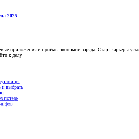
мы 2025
чевые приложения и приёмы экономии заряда. Старт карьеры ус
ти к делу.
 путаницы
ь и выбрать
ан
з потерь
 мифов