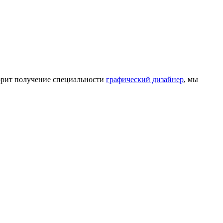
корит получение специальности
графический дизайнер
, мы