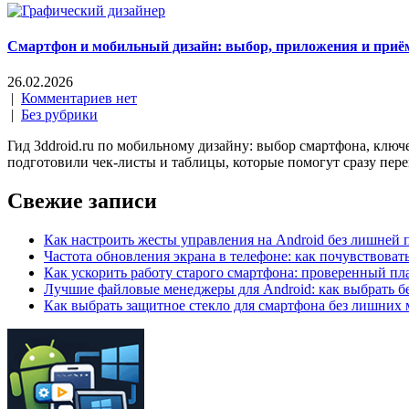
Смартфон и мобильный дизайн: выбор, приложения и приё
26.02.2026
|
Комментариев нет
|
Без рубрики
Гид 3ddroid.ru по мобильному дизайну: выбор смартфона, клю
подготовили чек-листы и таблицы, которые помогут сразу перей
Свежие записи
Как настроить жесты управления на Android без лишней
Частота обновления экрана в телефоне: как почувствоват
Как ускорить работу старого смартфона: проверенный пл
Лучшие файловые менеджеры для Android: как выбрать бе
Как выбрать защитное стекло для смартфона без лишних