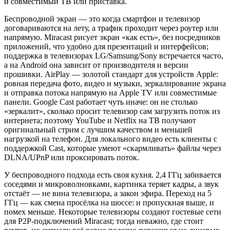
и совместимый ТВ или приставка.
Беспроводной экран — это когда смартфон и телевизор
договариваются на лету, а трафик проходит через роутер или
напрямую. Miracast рисует экран «как есть», без посредников
приложений, что удобно для презентаций и интерфейсов;
поддержка в телевизорах LG/Samsung/Sony встречается часто,
а на Android она зависит от производителя и версии
прошивки. AirPlay — золотой стандарт для устройств Apple:
ровная передача фото, видео и музыки, зеркалирование экрана
и отправка потока напрямую на Apple TV или совместимые
панели. Google Cast работает чуть иначе: он не столько
«зеркалит», сколько просит телевизор сам загрузить поток из
интернета; поэтому YouTube и Netflix на ТВ получают
оригинальный стрим с лучшим качеством и меньшей
нагрузкой на телефон. Для локального видео есть клиенты с
поддержкой Cast, которые умеют «скармливать» файлы через
DLNA/UPnP или проксировать поток.
У беспроводного подхода есть своя кухня. 2,4 ГГц забивается
соседями и микроволновками, картинка теряет кадры, а звук
отстаёт — не вина телевизора, а закон эфира. Переход на 5
ГГц — как смена просёлка на шоссе: и пропускная выше, и
помех меньше. Некоторые телевизоры создают гостевые сети
для P2P‑подключений Miracast; тогда неважно, где стоит