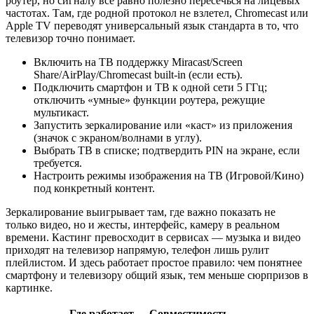
роутер, но сигналу всё равно полезно пересечься на лицевых
частотах. Там, где родной протокол не взлетел, Chromecast или
Apple TV переводят универсальный язык стандарта в то, что
телевизор точно понимает.
Включить на ТВ поддержку Miracast/Screen
Share/AirPlay/Chromecast built‑in (если есть).
Подключить смартфон и ТВ к одной сети 5 ГГц;
отключить «умные» функции роутера, режущие
мультикаст.
Запустить зеркалирование или «каст» из приложения
(значок с экраном/волнами в углу).
Выбрать ТВ в списке; подтвердить PIN на экране, если
требуется.
Настроить режимы изображения на ТВ (Игровой/Кино)
под конкретный контент.
Зеркалирование выигрывает там, где важно показать не
только видео, но и жесты, интерфейс, камеру в реальном
времени. Кастинг превосходит в сервисах — музыка и видео
приходят на телевизор напрямую, телефон лишь рулит
плейлистом. И здесь работает простое правило: чем понятнее
смартфону и телевизору общий язык, тем меньше сюрпризов в
картинке.
Где работает
Совместимость