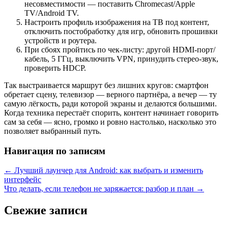
несовместимости — поставить Chromecast/Apple
TV/Android TV.
Настроить профиль изображения на ТВ под контент,
отключить постобработку для игр, обновить прошивки
устройств и роутера.
При сбоях пройтись по чек‑листу: другой HDMI‑порт/
кабель, 5 ГГц, выключить VPN, принудить стерео‑звук,
проверить HDCP.
Так выстраивается маршрут без лишних кругов: смартфон
обретает сцену, телевизор — верного партнёра, а вечер — ту
самую лёгкость, ради которой экраны и делаются большими.
Когда техника перестаёт спорить, контент начинает говорить
сам за себя — ясно, громко и ровно настолько, насколько это
позволяет выбранный путь.
Навигация по записям
←
Лучший лаунчер для Android: как выбрать и изменить
интерфейс
Что делать, если телефон не заряжается: разбор и план
→
Свежие записи