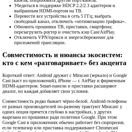
кабеля; попробовать другой порт/кабель.
Убедиться в поддержке HDCP 2.2/2.3 адаптером и
выбранным HDMI‑портом на ТВ.
Перевести все устройства в сеть 5 ГГц; выбрать
свободный канал, отключить «оптимизацию трафика».
Обновить прошивки ТВ, приставки, смартфона;
перезагрузить роутер и очистить кэш Cast/AirPlay.
Отключить VPN/прокси и энергосбережение для
приложений трансляции.
Совместимость и нюансы экосистем:
кто с кем «разговаривает» без акцента
Короткий ответ: Android дружит с Miracast (зеркало) и Google
Cast (каст из приложений), iPhone — с AirPlay и фирменным
HDMI‑адаптером. Smart‑панели и приставки расширяют
диалог, но каждая добавляет свои условия.
Совместимость редко бывает чёрно‑белой. Android‑телефоны
от разных производителей по‑разному трактуют Miracast: у
одних опция прячется глубоко в настройках, у других
вырезана из прошивки ради политики Google. При этом
Google Cast в приложениях обычно работает без сюрпризов,
если телевизор или приставка поддерживают Chromecast