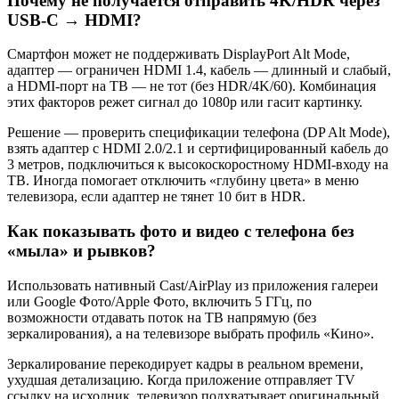
Почему не получается отправить 4K/HDR через
USB‑C → HDMI?
Смартфон может не поддерживать DisplayPort Alt Mode,
адаптер — ограничен HDMI 1.4, кабель — длинный и слабый,
а HDMI‑порт на ТВ — не тот (без HDR/4K/60). Комбинация
этих факторов режет сигнал до 1080p или гасит картинку.
Решение — проверить спецификации телефона (DP Alt Mode),
взять адаптер с HDMI 2.0/2.1 и сертифицированный кабель до
3 метров, подключиться к высокоскоростному HDMI‑входу на
ТВ. Иногда помогает отключить «глубину цвета» в меню
телевизора, если адаптер не тянет 10 бит в HDR.
Как показывать фото и видео с телефона без
«мыла» и рывков?
Использовать нативный Cast/AirPlay из приложения галереи
или Google Фото/Apple Фото, включить 5 ГГц, по
возможности отдавать поток на ТВ напрямую (без
зеркалирования), а на телевизоре выбрать профиль «Кино».
Зеркалирование перекодирует кадры в реальном времени,
ухудшая детализацию. Когда приложение отправляет TV
ссылку на исходник, телевизор подхватывает оригинальный