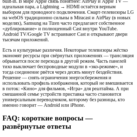
built‑in. В мире Apple связь понятнее: AirPlay и Apple TV —
идеальная пара, а Lightning → HDMI остаётся верным
выбором для проводного подключения. Смарт‑телевизоры LG
на webOS традиционно сильны в Miracast и AirPlay (в новых
моделях), Samsung на Tizen часто предлагают собственное
«дублирование» и полноценный Cast внутри YouTube.
Android TV/Google TV встраивают Cast и открывают двери
тысячам приложений.
Есть и культурные различия. Некоторые телевизоры жёстко
экономят ресурсы при свёрнутых приложениях — трансляция
обрывается после перехода в другой режим. Часть панелей
тихо выключает беспроводные модули в «эко‑режиме», и
тогда соединение рвётся через десять минут бездействия.
Решение — снять ограничения энергосбережения и
использовать профиль изображения, который не вмешивается
в поток: «Кино» для фильмов, «Игра» для реалтайма. А при
смешанной семье устройств приставка часто становится
универсальным переводчиком, которому без разницы, кто
именно говорит — Android или iPhone.
FAQ: короткие вопросы —
развёрнутые ответы