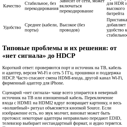
Зависит от сети, может
Стабильное, без
для HDR 
Качество
включаться
перекодирования
высокого
перекодирование
битрейта
Приставк
Среднее (кабели,
Высокое (без
добавляет
Удобство
порты)
проводов)
удобство 
стабильно
Типовые проблемы и их решения: от
«нет сигнала» до HDCP
Короткий ответ: проверяются порт и источник на ТВ, кабель
и адаптер, версия Wi‑Fi и сеть 5 ГГц, прошивки и поддержка
HDCP. Часто спасают смена HDMI‑входа, другой канал Wi‑Fi,
фирменный адаптер для iPhone.
Сценарий «нет сигнала» чаще всего упирается в неверный
источник на ТВ или изношенный кабель. Переключение
входа с HDMI1 на HDMI2 вдруг возвращает картинку, и весь
«волшебный» ритуал объясняется кнопкой Source. Если
изображение есть, но звук молчит, виноват может быть
протокол: некоторые адаптеры неправильно передают EDID,
телевизор выбирает нестандартный формат, и аудио теряется.