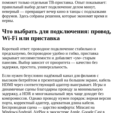
поможет только отдельная ТВ-приставка. Опыт показывает:
правильный выбор делает подключение делом минут,
неверный — превращает вечер кино в танцы с подсказками
форумов. Здесь собраны решения, которые экономят время и
нервы.
Что выбрать для подключения: провод,
Wi‑Fi или приставка
Короткий ответ: проводное подключение стабильно и
предсказуемо, беспроводное удобно и гибко, приставка
закрывает несовместимости и добавляет «ум» старым
панелям. Выбор зависит от приоритета — качество без
задержки, простота, универсальность.
Если нужен безусловно надёжный канал для фильмов с
высоким битрейтом и презентаций на большом экране, кабель
HDMI через соответствующий адаптер выигрывает. Игры и
динамичные сцены благодарны проводу за минимальную
задержку, а HDR и многоканальный звук чаще доходят без
компромиссов. Однако проводу нужен порядок: верная версия
порта, корректный адаптер, адекватная длина кабеля.
Беспроводная сцена — царство комфорта: Miracast на
Windows/Android, AirPlay в экосистеме Apple, Google Cast в