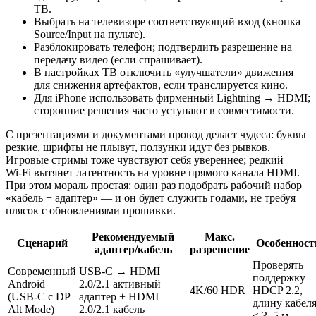
ТВ.
Выбрать на телевизоре соответствующий вход (кнопка
Source/Input на пульте).
Разблокировать телефон; подтвердить разрешение на
передачу видео (если спрашивает).
В настройках ТВ отключить «улучшатели» движения
для снижения артефактов, если транслируется кино.
Для iPhone использовать фирменный Lightning → HDMI;
сторонние решения часто уступают в совместимости.
С презентациями и документами провод делает чудеса: буквы
резкие, шрифты не плывут, ползунки идут без рывков.
Игровые стримы тоже чувствуют себя увереннее; редкий
Wi‑Fi вытянет латентность на уровне прямого канала HDMI.
При этом мораль простая: один раз подобрать рабочий набор
«кабель + адаптер» — и он будет служить годами, не требуя
плясок с обновлениями прошивки.
Рекомендуемый
Макс.
Сценарий
Особенност
адаптер/кабель
разрешение
Проверять
Современный
USB‑C → HDMI
поддержку
Android
2.0/2.1 активный
4K/60 HDR
HDCP 2.2,
(USB‑C с DP
адаптер + HDMI
длину кабел
Alt Mode)
2.0/2.1 кабель
≤ 3–5 м