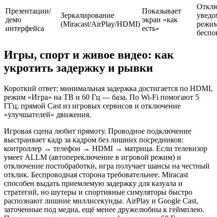
Откл
Презентации/
Показывает
Зеркалирование
уведо
демо
экран «как
(Miracast/AirPlay/HDMI)
режи
интерфейса
есть»
беспо
Игры, спорт и живое видео: как
укротить задержку и рывки
Короткий ответ: минимальная задержка достигается по HDMI,
режим «Игра» на ТВ и 60 Гц — база. По Wi‑Fi помогают 5
ГГц, прямой Cast из игровых сервисов и отключение
«улучшателей» движения.
Игровая сцена любит прямоту. Проводное подключение
выстраивает кадр за кадром без лишних посредников:
контроллер → телефон → HDMI → матрица. Если телевизор
умеет ALLM (автопереключение в игровой режим) и
отключение постобработки, игра получает шансы на честный
отклик. Беспроводная сторона требовательнее. Miracast
способен выдать приемлемую задержку для казуала и
стратегий, но шутеры и спортивные симуляторы быстро
распознают лишние миллисекунды. AirPlay и Google Cast,
заточенные под медиа, ещё менее дружелюбны к геймплею.