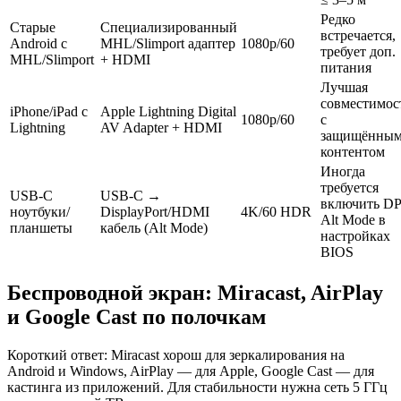
Редко
Старые
Специализированный
встречается,
Android с
MHL/Slimport адаптер
1080p/60
требует доп.
MHL/Slimport
+ HDMI
питания
Лучшая
совместимос
iPhone/iPad с
Apple Lightning Digital
1080p/60
с
Lightning
AV Adapter + HDMI
защищённы
контентом
Иногда
требуется
USB‑C
USB‑C →
включить DP
ноутбуки/
DisplayPort/HDMI
4K/60 HDR
Alt Mode в
планшеты
кабель (Alt Mode)
настройках
BIOS
Беспроводной экран: Miracast, AirPlay
и Google Cast по полочкам
Короткий ответ: Miracast хорош для зеркалирования на
Android и Windows, AirPlay — для Apple, Google Cast — для
кастинга из приложений. Для стабильности нужна сеть 5 ГГц