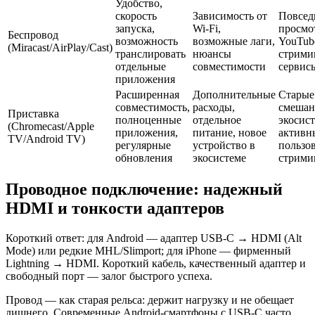
Удобство,
скорость
Зависимость от
Повсед
запуска,
Wi‑Fi,
просмот
Беспровод
возможность
возможные лаги,
YouTub
(Miracast/AirPlay/Cast)
транслировать
нюансы
стрими
отдельные
совместимости
сервис
приложения
Расширенная
Дополнительные
Старые
совместимость,
расходы,
смеша
Приставка
полноценные
отдельное
экосис
(Chromecast/Apple
приложения,
питание, новое
активн
TV/Android TV)
регулярные
устройство в
пользо
обновления
экосистеме
стрими
Проводное подключение: надежный
HDMI и тонкости адаптеров
Короткий ответ: для Android — адаптер USB‑C → HDMI (Alt
Mode) или редкие MHL/Slimport; для iPhone — фирменный
Lightning → HDMI. Короткий кабель, качественный адаптер и
свободный порт — залог быстрого успеха.
Провод — как старая рельса: держит нагрузку и не обещает
лишнего. Современные Android‑смартфоны с USB‑C часто