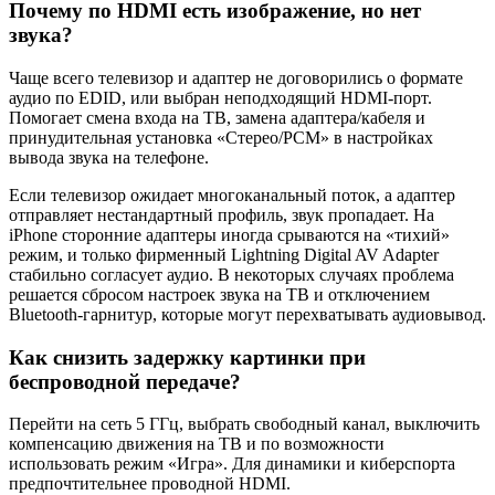
Почему по HDMI есть изображение, но нет
звука?
Чаще всего телевизор и адаптер не договорились о формате
аудио по EDID, или выбран неподходящий HDMI‑порт.
Помогает смена входа на ТВ, замена адаптера/кабеля и
принудительная установка «Стерео/PCM» в настройках
вывода звука на телефоне.
Если телевизор ожидает многоканальный поток, а адаптер
отправляет нестандартный профиль, звук пропадает. На
iPhone сторонние адаптеры иногда срываются на «тихий»
режим, и только фирменный Lightning Digital AV Adapter
стабильно согласует аудио. В некоторых случаях проблема
решается сбросом настроек звука на ТВ и отключением
Bluetooth‑гарнитур, которые могут перехватывать аудиовывод.
Как снизить задержку картинки при
беспроводной передаче?
Перейти на сеть 5 ГГц, выбрать свободный канал, выключить
компенсацию движения на ТВ и по возможности
использовать режим «Игра». Для динамики и киберспорта
предпочтительнее проводной HDMI.