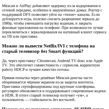
Miracast и AirPlay добавляют задержку из‑за кодирования и
сетевой передачи, особенно в зашумлённых домах. Роутер с
поддержкой DFS позволяет уйти на «тихие» каналы. Если
дублируется игра, полезно снизить разрешение зеркала до
1080p, чтобы уменьшить нагрузку кодекам, и закрыть
фоновые приложения на телефоне. При возможности лучше
переключиться с зеркалирования на нативный клиент сервиса
на ТВ или приставке.
Можно ли вывести Netflix/IVI с телефона на
старый телевизор без Smart функций?
Да, через приставку: Chromecast, Android TV‑бокс или Apple
TV. Это обеспечит совместимость с сервисом, корректную
работу HDCP и лучшее качество потока.
Прямая попытка через дешёвые Miracast‑донглы часто
оборачивается чёрным экраном из‑за защиты контента.
Приставки сертифицированы под крупные платформы,
регулярно обновляются и поддерживают современные кодеки
и HDR. В итоге старый телевизор получает «ум», а
пользователь — стабильность без костылей.