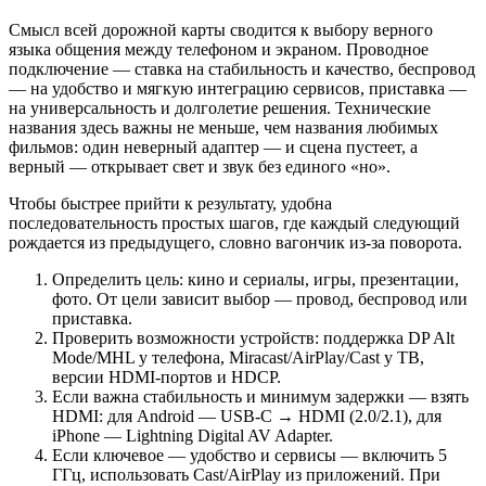
Смысл всей дорожной карты сводится к выбору верного
языка общения между телефоном и экраном. Проводное
подключение — ставка на стабильность и качество, беспровод
— на удобство и мягкую интеграцию сервисов, приставка —
на универсальность и долголетие решения. Технические
названия здесь важны не меньше, чем названия любимых
фильмов: один неверный адаптер — и сцена пустеет, а
верный — открывает свет и звук без единого «но».
Чтобы быстрее прийти к результату, удобна
последовательность простых шагов, где каждый следующий
рождается из предыдущего, словно вагончик из‑за поворота.
Определить цель: кино и сериалы, игры, презентации,
фото. От цели зависит выбор — провод, беспровод или
приставка.
Проверить возможности устройств: поддержка DP Alt
Mode/MHL у телефона, Miracast/AirPlay/Cast у ТВ,
версии HDMI‑портов и HDCP.
Если важна стабильность и минимум задержки — взять
HDMI: для Android — USB‑C → HDMI (2.0/2.1), для
iPhone — Lightning Digital AV Adapter.
Если ключевое — удобство и сервисы — включить 5
ГГц, использовать Cast/AirPlay из приложений. При