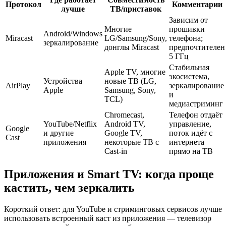
Протокол
Комментарии
лучше
ТВ/приставок
Зависим от
Многие
прошивки
Android/Windows
Miracast
LG/Samsung/Sony,
телефона;
зеркалирование
донглы Miracast
предпочтителен
5 ГГц
Стабильная
Apple TV, многие
экосистема,
Устройства
новые ТВ (LG,
AirPlay
зеркалирование
Apple
Samsung, Sony,
и
TCL)
медиастриминг
Chromecast,
Телефон отдаёт
YouTube/Netflix
Android TV,
управление,
Google
и другие
Google TV,
поток идёт с
Cast
приложения
некоторые ТВ с
интернета
Cast‑in
прямо на ТВ
Приложения и Smart TV: когда проще
кастить, чем зеркалить
Короткий ответ: для YouTube и стриминговых сервисов лучше
использовать встроенный каст из приложения — телевизор