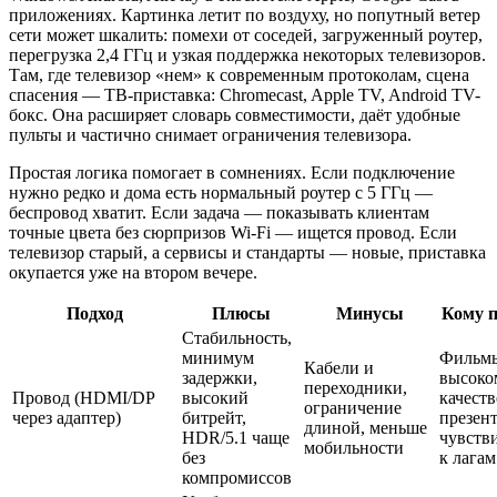
приложениях. Картинка летит по воздуху, но попутный ветер
сети может шкалить: помехи от соседей, загруженный роутер,
перегрузка 2,4 ГГц и узкая поддержка некоторых телевизоров.
Там, где телевизор «нем» к современным протоколам, сцена
спасения — ТВ-приставка: Chromecast, Apple TV, Android TV-
бокс. Она расширяет словарь совместимости, даёт удобные
пульты и частично снимает ограничения телевизора.
Простая логика помогает в сомнениях. Если подключение
нужно редко и дома есть нормальный роутер с 5 ГГц —
беспровод хватит. Если задача — показывать клиентам
точные цвета без сюрпризов Wi‑Fi — ищется провод. Если
телевизор старый, а сервисы и стандарты — новые, приставка
окупается уже на втором вечере.
Подход
Плюсы
Минусы
Кому п
Стабильность,
минимум
Фильм
Кабели и
задержки,
высоко
переходники,
Провод (HDMI/DP
высокий
качеств
ограничение
через адаптер)
битрейт,
презен
длиной, меньше
HDR/5.1 чаще
чувств
мобильности
без
к лагам
компромиссов