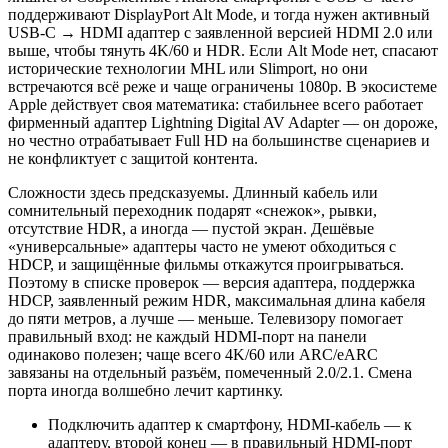
поддерживают DisplayPort Alt Mode, и тогда нужен активный
USB‑C → HDMI адаптер с заявленной версией HDMI 2.0 или
выше, чтобы тянуть 4K/60 и HDR. Если Alt Mode нет, спасают
исторические технологии MHL или Slimport, но они
встречаются всё реже и чаще ограничены 1080p. В экосистеме
Apple действует своя математика: стабильнее всего работает
фирменный адаптер Lightning Digital AV Adapter — он дороже,
но честно отрабатывает Full HD на большинстве сценариев и
не конфликтует с защитой контента.
Сложности здесь предсказуемы. Длинный кабель или
сомнительный переходник подарят «снежок», рывки,
отсутствие HDR, а иногда — пустой экран. Дешёвые
«универсальные» адаптеры часто не умеют обходиться с
HDCP, и защищённые фильмы откажутся проигрываться.
Поэтому в списке проверок — версия адаптера, поддержка
HDCP, заявленный режим HDR, максимальная длина кабеля
до пяти метров, а лучше — меньше. Телевизору помогает
правильный вход: не каждый HDMI‑порт на панели
одинаково полезен; чаще всего 4K/60 или ARC/eARC
завязаны на отдельный разъём, помеченный 2.0/2.1. Смена
порта иногда волшебно лечит картинку.
Подключить адаптер к смартфону, HDMI‑кабель — к
адаптеру, второй конец — в правильный HDMI‑порт