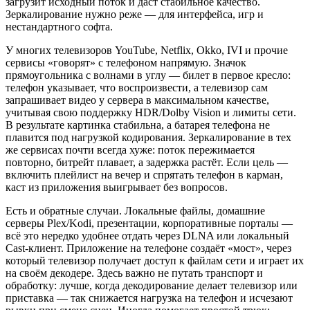
загрузит исходный поток и даст стабильное качество.
Зеркалирование нужно реже — для интерфейса, игр и
нестандартного софта.
У многих телевизоров YouTube, Netflix, Okko, IVI и прочие
сервисы «говорят» с телефоном напрямую. Значок
прямоугольника с волнами в углу — билет в первое кресло:
телефон указывает, что воспроизвести, а телевизор сам
запрашивает видео у сервера в максимальном качестве,
учитывая свою поддержку HDR/Dolby Vision и лимиты сети.
В результате картинка стабильна, а батарея телефона не
плавится под нагрузкой кодирования. Зеркалирование в тех
же сервисах почти всегда хуже: поток пережимается
повторно, битрейт плавает, а задержка растёт. Если цель —
включить плейлист на вечер и спрятать телефон в карман,
каст из приложения выигрывает без вопросов.
Есть и обратные случаи. Локальные файлы, домашние
серверы Plex/Kodi, презентации, корпоративные порталы —
всё это нередко удобнее отдать через DLNA или локальный
Cast‑клиент. Приложение на телефоне создаёт «мост», через
который телевизор получает доступ к файлам сети и играет их
на своём декодере. Здесь важно не путать транспорт и
обработку: лучше, когда декодирование делает телевизор или
приставка — так снижается нагрузка на телефон и исчезают