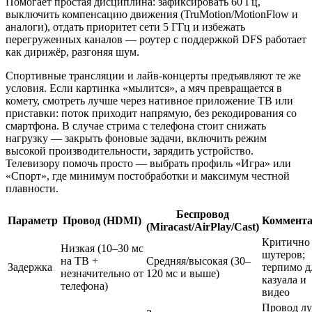
Помогает простая дисциплина: зафиксировать 60 Гц,
выключить компенсацию движения (TruMotion/MotionFlow и
аналоги), отдать приоритет сети 5 ГГц и избежать
перегруженных каналов — роутер с поддержкой DFS работает
как дирижёр, разгоняя шум.
Спортивные трансляции и лайв‑концерты предъявляют те же
условия. Если картинка «мылится», а мяч превращается в
комету, смотреть лучше через нативное приложение ТВ или
приставки: поток приходит напрямую, без рекодирования со
смартфона. В случае стрима с телефона стоит снижать
нагрузку — закрыть фоновые задачи, включить режим
высокой производительности, зарядить устройство.
Телевизору помочь просто — выбрать профиль «Игра» или
«Спорт», где минимум постобработки и максимум честной
плавности.
Беспровод
Параметр
Провод (HDMI)
Коммент
(Miracast/AirPlay/Cast)
Критично 
Низкая (10–30 мс
шутеров;
на ТВ +
Средняя/высокая (30–
Задержка
терпимо д
незначительно от
120 мс и выше)
казуала и
телефона)
видео
Провод л