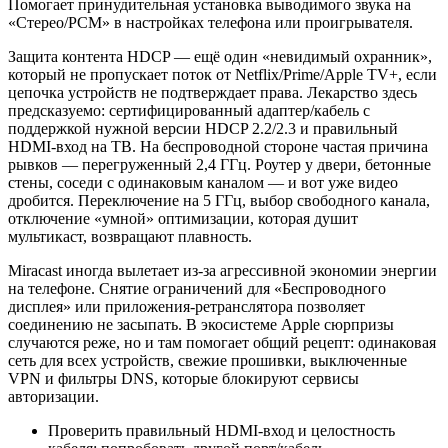
Помогает принудительная установка выводимого звука на
«Стерео/PCM» в настройках телефона или проигрывателя.
Защита контента HDCP — ещё один «невидимый охранник»,
который не пропускает поток от Netflix/Prime/Apple TV+, если
цепочка устройств не подтверждает права. Лекарство здесь
предсказуемо: сертифицированный адаптер/кабель с
поддержкой нужной версии HDCP 2.2/2.3 и правильный
HDMI‑вход на ТВ. На беспроводной стороне частая причина
рывков — перегруженный 2,4 ГГц. Роутер у двери, бетонные
стены, соседи с одинаковым каналом — и вот уже видео
дробится. Переключение на 5 ГГц, выбор свободного канала,
отключение «умной» оптимизации, которая душит
мультикаст, возвращают плавность.
Miracast иногда вылетает из‑за агрессивной экономии энергии
на телефоне. Снятие ограничений для «Беспроводного
дисплея» или приложения‑ретранслятора позволяет
соединению не засыпать. В экосистеме Apple сюрпризы
случаются реже, но и там помогает общий рецепт: одинаковая
сеть для всех устройств, свежие прошивки, выключенные
VPN и фильтры DNS, которые блокируют сервисы
авторизации.
Проверить правильный HDMI‑вход и целостность