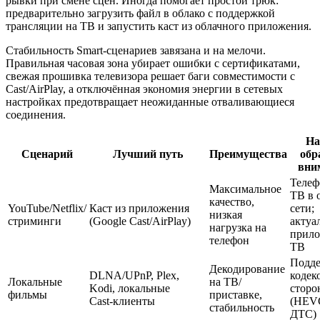
рывки при смене сцен. Иногда помогает простой трюк:
предварительно загрузить файл в облако с поддержкой
трансляции на ТВ и запустить каст из облачного приложения.
Стабильность Smart‑сценариев завязана и на мелочи.
Правильная часовая зона убирает ошибки с сертификатами,
свежая прошивка телевизора решает баги совместимости с
Cast/AirPlay, а отключённая экономия энергии в сетевых
настройках предотвращает неожиданные отваливающиеся
соединения.
На
Сценарий
Лучший путь
Преимущества
обр
вни
Телеф
Максимальное
ТВ в 
качество,
YouTube/Netflix/
Каст из приложения
сети;
низкая
стриминги
(Google Cast/AirPlay)
актуа
нагрузка на
прил
телефон
ТВ
Подд
Декодирование
DLNA/UPnP, Plex,
кодек
Локальные
на ТВ/
Kodi, локальные
сторо
фильмы
приставке,
Cast‑клиенты
(HEV
стабильность
ДТС)